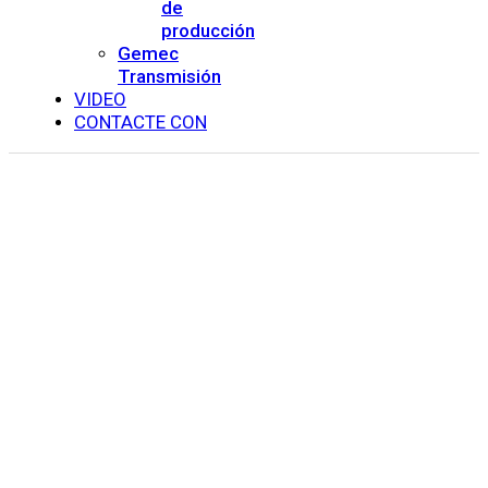
de
producción
Gemec
Transmisión
VIDEO
CONTACTE CON
Proceso de los anillos
INICIO
>>
PRODUCTOS
>>
ANILLOS LAMINADOS SIN
SOLDADURA
>>
PROCESO DE PRODUCCIÓN