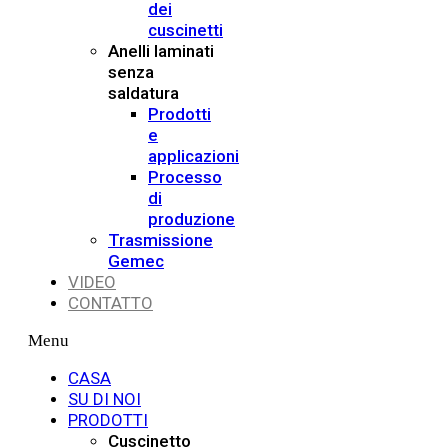
dei
cuscinetti
Anelli laminati
senza
saldatura
Prodotti
e
applicazioni
Processo
di
produzione
Trasmissione
Gemec
VIDEO
CONTATTO
Menu
CASA
SU DI NOI
PRODOTTI
Cuscinetto