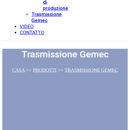
di
produzione
Trasmissione
Gemec
VIDEO
CONTATTO
Trasmissione Gemec
CASA
>>
PRODOTTI
>>
TRASMISSIONE GEMEC