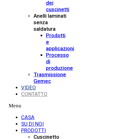
dei
cuscinetti
Anelli laminati
senza
saldatura
Prodotti
e
applicazioni
Processo
di
produzione
Trasmissione
Gemec
VIDEO
CONTATTO
Menu
CASA
SU DI NOI
PRODOTTI
Cuscinetto