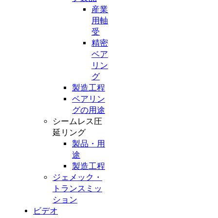
産業
用軸
受
精密
ベア
リン
グ
製造工程
ベアリン
グの用途
シームレス圧
延リング
製品・用
途
製造工程
ジェメック・
トランスミッ
ション
ビデオ