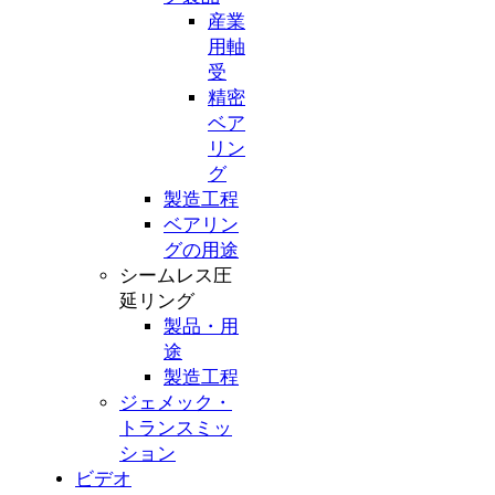
産業
用軸
受
精密
ベア
リン
グ
製造工程
ベアリン
グの用途
シームレス圧
延リング
製品・用
途
製造工程
ジェメック・
トランスミッ
ション
ビデオ