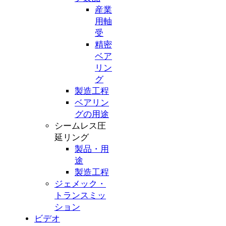
産業
用軸
受
精密
ベア
リン
グ
製造工程
ベアリン
グの用途
シームレス圧
延リング
製品・用
途
製造工程
ジェメック・
トランスミッ
ション
ビデオ